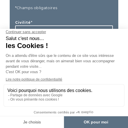
*Champs obligatoires
*
Civilité
*
Entreprise
*
Nom
*
Prénom
*
Email