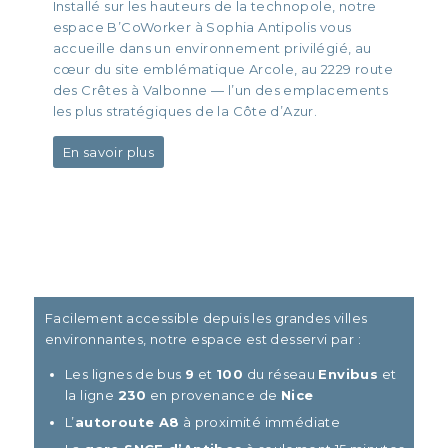
Installé sur les hauteurs de la technopole, notre
espace B’CoWorker à Sophia Antipolis vous
accueille dans un environnement privilégié, au
cœur du site emblématique Arcole, au 2229 route
des Crêtes à Valbonne — l’un des emplacements
les plus stratégiques de la Côte d’Azur.
En savoir plus
Facilement accessible depuis les grandes villes
environnantes, notre espace est desservi par :
Les lignes de bus
9
et
100
du réseau
Envibus
et
la ligne
230
en provenance de
Nice
L’
autoroute A8
à proximité immédiate