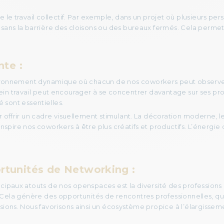
le travail collectif. Par exemple, dans un projet où plusieurs pers
s la barrière des cloisons ou des bureaux fermés. Cela permet au
te :
ironnement dynamique où chacun de nos coworkers peut observer 
plein travail peut encourager à se concentrer davantage sur ses p
é sont essentielles.
offrir un cadre visuellement stimulant. La décoration moderne, l
inspire nos coworkers à être plus créatifs et productifs. L’énerg
ortunités de Networking :
ncipaux atouts de nos openspaces est la diversité des professions
e. Cela génère des opportunités de rencontres professionnelles, q
ons. Nous favorisons ainsi un écosystème propice à l’élargisseme