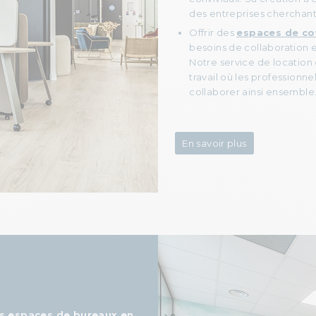
des entreprises cherchant
Offrir des
espaces de c
besoins de collaboration e
Notre service de location
travail où les professionn
collaborer ainsi ensemble
En savoir plus
s espaces de bureaux en