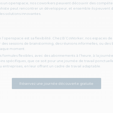
dans un openspace, nos coworkers peuvent découvrir des compéten
phiste peut rencontrer un développeur, et ensemble ils peuvent 
es solutions innovantes.
e l’openspace est sa flexibilité. Chez B’CoWorker, nos espaces de t
r des sessions de brainstorming, des réunions informelles, ou des
chaque moment.
formules flexibles, avec des abonnements à l’heure, à la journée
oins spécifiques, que ce soit pour une journée de travail ponctue
 entreprises, en leur offrant un cadre de travail adaptable.
Réservez une journée découverte gratuite