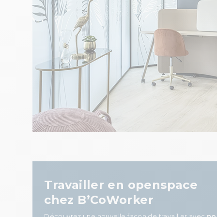
Travailler en openspace
chez B’CoWorker
Découvrez une nouvelle façon de travailler avec
no