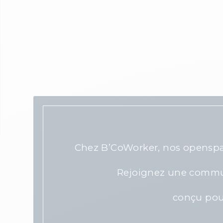
Chez B’CoWorker, nos openspaces
Rejoignez une commu
conçu pour