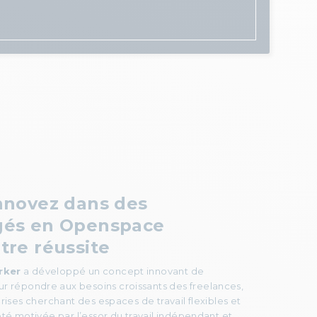
Innovez dans
des
gés en Openspace
tre réussite
rker
a développé un concept innovant de
r répondre aux besoins croissants des freelances,
prises cherchant des espaces de travail flexibles et
été motivée par l’essor du travail indépendant et