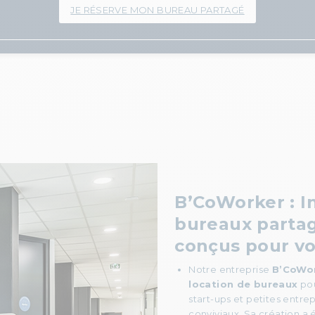
JE RÉSERVE MON BUREAU PARTAGÉ
B’CoWorker : 
bureaux parta
conçus pour vo
Notre entreprise
B’CoWo
location de bureaux
pou
start-ups et petites entre
conviviaux. Sa création a 