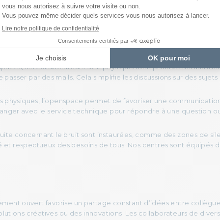
 PUISSANCE DU COWORKING
paces, les collaborateurs sont physiquement proches les uns des 
 passer par des mails. Cela simplifie les discussions sur des sujet
es physiques, l’openspace permet de favoriser une communication 
ger avec le service technique pour répondre à une question ou 
ite concernant le bruit sont instaurées, comme des zones de sil
é et respectueux des besoins de tous. Nos centres sont équipés de
nement ouvert favorise un partage constant d’idées entre collègue
ions créatives ou des innovations. Les collaborateurs de divers h