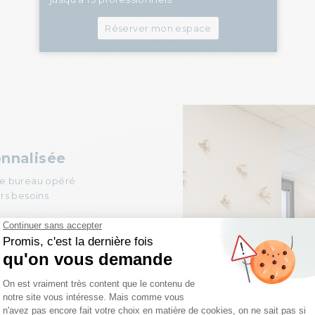
Réserver mon espace
onnalisée
 le bureau opéré
rs besoins
ices offre une réponse
tien, mobilier…)