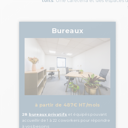
toits
. Une cafétéria et des espaces
Bureaux
à partir de 487€ HT/mois
28
bureaux privatifs
et équipés pouvant
accueillir de 1 à 22 coworkers pour répondre
à vos besoins