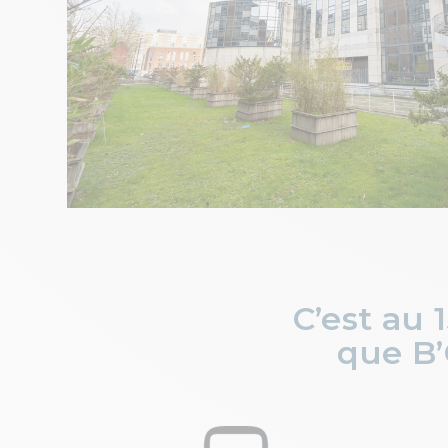
C’est au 
que B’