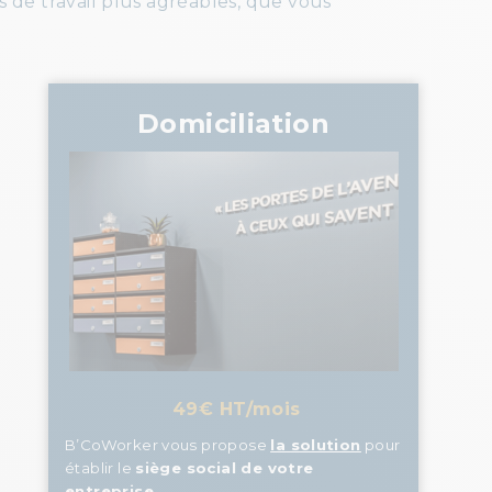
 de travail plus agréables, que vous
.
Domiciliation
49€ HT/mois
B’CoWorker vous propose
la solution
pour
établir le
siège social de votre
entreprise