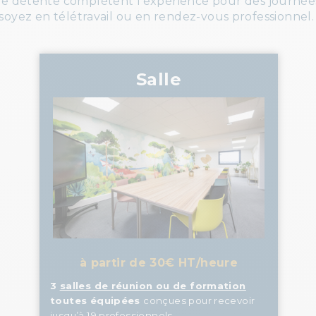
 de détente complètent l’expérience pour des journées
soyez en télétravail ou en rendez-vous professionnel
Salle
à partir de 30€ HT/heure
3
salles de réunion ou de formation
toutes équipées
conçues pour recevoir
jusqu’à 19 professionnels