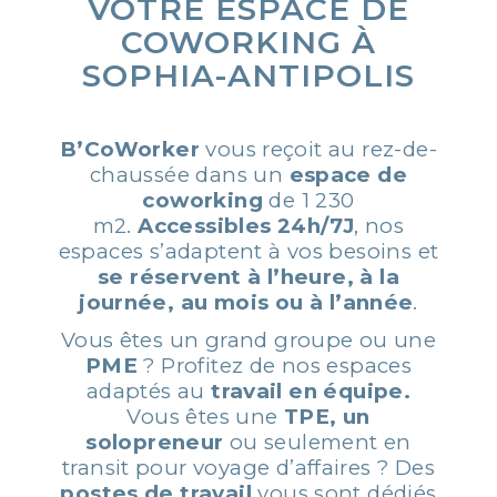
VOTRE ESPACE DE
COWORKING À
SOPHIA-ANTIPOLIS
B’CoWorker
vous reçoit au rez-de-
chaussée dans un
espace de
coworking
de 1 230
m2.
Accessibles 24h/7J
, nos
espaces s’adaptent à vos besoins et
se réservent à l’heure, à la
journée, au mois ou à l’année
.
Vous êtes un grand groupe ou une
PME
? Profitez de nos espaces
adaptés au
travail
en équipe.
Vous êtes une
TPE, un
solopreneur
ou seulement en
transit pour voyage d’affaires ? Des
postes de travail
vous sont dédiés