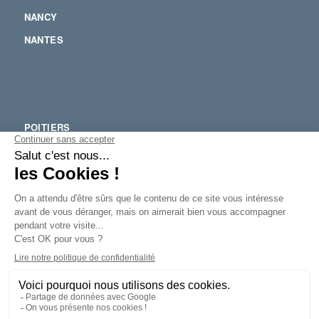
NANCY
NANTES
POITIERS
RENNES
SOPHIA ANTIPOLIS
STRASBOURG