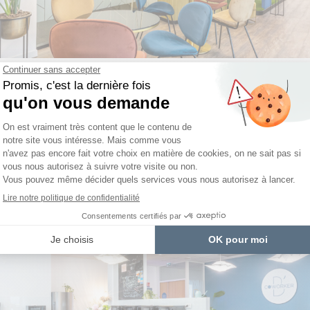
nce que B’CoWorker a choisi d’implanter son 10ème espace de coworking.
/
AIRES
PAR
MARIE DEVOUGE
ORKER NANTES