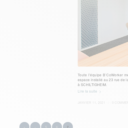
Toute l’équipe B’CoWorker met
espace installé au 23 rue de 
à SCHILTIGHEIM.
Lire la suite
/
JANVIER 11, 2021
0 COMME
«
‹
5
6
7