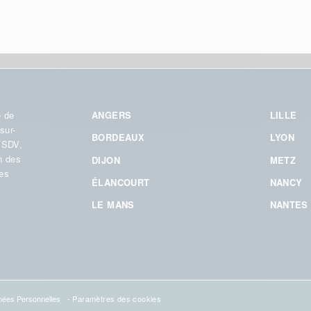
 de
ANGERS
LILLE
sur-
BORDEAUX
LYON
FSDV,
n des
DIJON
METZ
res
ÉLANCOURT
NANCY
LE MANS
NANTES
ées Personnelles
-
Paramètres des cookies