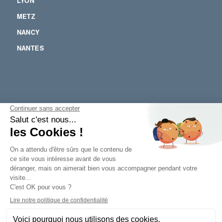
LYON
METZ
NANCY
NANTES
POITIERS
RENNES
SOPHIA ANTIPOLIS
STRASBOURG