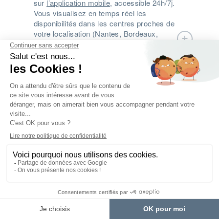
sur
l’application mobile
, accessible 24h/7j.
Vous visualisez en temps réel les
disponibilités dans les centres proches de
votre localisation (Nantes, Bordeaux,
Strasbourg, Nancy, Lille, Angers, Rennes,
Poitiers, Le Mans, Lyon). L’application affiche
les tarifs transparents, les équipements
inclus et vous permet de réserver à l’heure,
à la journée ou au mois selon vos besoins.
L’accès aux centres se fait ensuite de
manière autonome via QR Code, même le
week-end, pour une flexibilité totale.
Qu‘est-ce qu’un espace de travail
partagé ?
Un espace de travail partagé, ou
open
space
en coworking, désigne un lieu où
plusieurs professionnels (freelances,