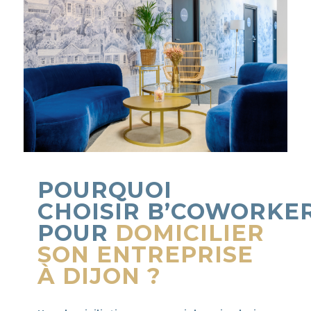
POURQUOI
CHOISIR
B’COWORKE
POUR
DOMICILIER
SON ENTREPRISE
À DIJON ?