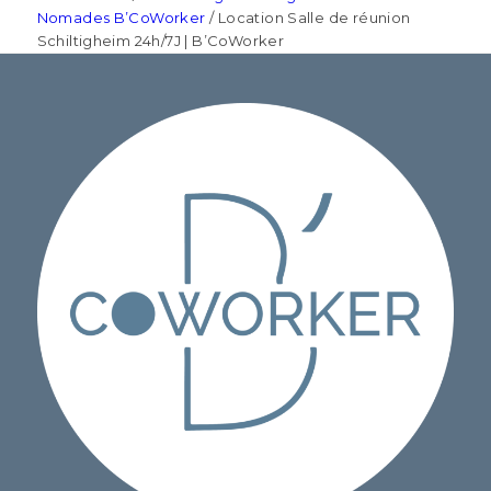
Nomades B’CoWorker
/
Location Salle de réunion
Schiltigheim 24h/7J | B’CoWorker