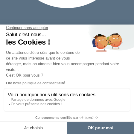
B’CoWorker, marque de coworking simple & sur-
mesure du Groupe FSDV, propose à la location des
solutions immobilières flexibles et sans engagement.
ANGERS
BORDEAUX
DIJON
ÉLANCOURT
LE MANS