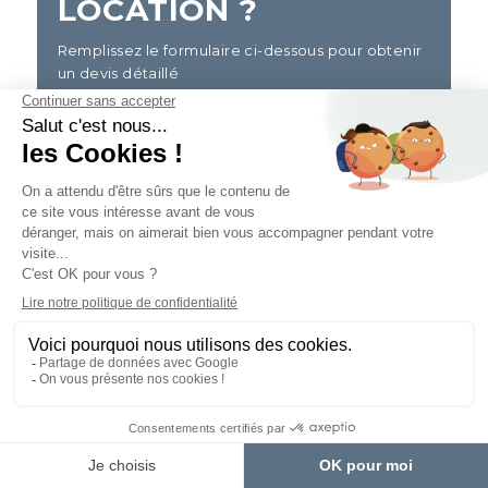
LOCATION ?
Remplissez le formulaire ci-dessous pour obtenir
un devis détaillé
*Champs obligatoires
*
Civilité
*
Entreprise
*
Nom
*
Prénom