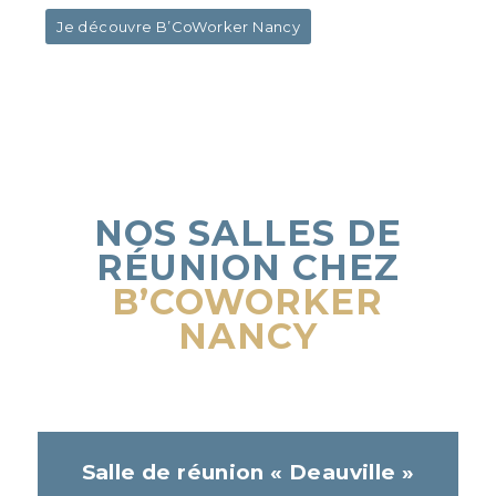
Je découvre B’CoWorker Nancy
NOS SALLES DE
RÉUNION
CHEZ
B’COWORKER
NANCY
Salle de réunion « Deauville »