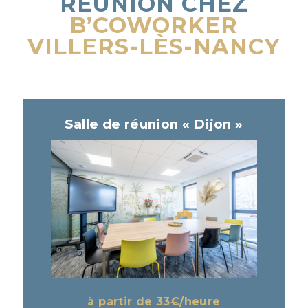
RÉUNION
CHEZ
B’COWORKER
VILLERS-LÈS-NANCY
Salle de réunion « Dijon »
à partir de 33
€/heure